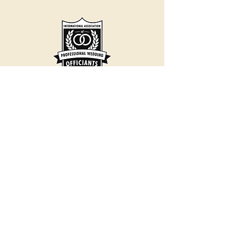
ki antoure
Kontakte
joinedbyjasmyn@gmail.com