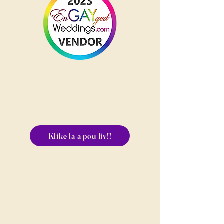
Klike la a pou liv!!