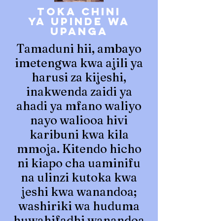
toka chini
ya upinde wa
upanga
Tamaduni hii, ambayo
imetengwa kwa ajili ya
harusi za kijeshi,
inakwenda zaidi ya
ahadi ya mfano waliyo
nayo waliooa hivi
karibuni kwa kila
mmoja. Kitendo hicho
ni kiapo cha uaminifu
na ulinzi kutoka kwa
jeshi kwa wanandoa;
washiriki wa huduma
huwahifadhi wanandoa