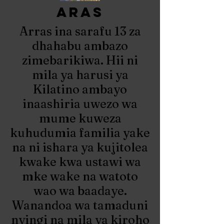
aras
Arras ina sarafu 13 za
dhahabu ambazo
zimebarikiwa. Hii ni
mila ya harusi ya
Kilatino ambayo
inaashiria uwezo wa
mume kuweza
kuhudumia familia yake
na ni ishara ya kujitolea
kwake kwa ustawi wa
mke wake na watoto
wao wa baadaye.
Wanandoa wa tamaduni
nyingi na mila ya kiroho