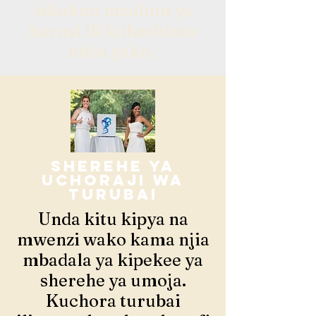
sikukuu maalum ya
harusi ili kuheshimu
ndoa yako.
sherehe ya
uchoraji wa
turubai
Unda kitu kipya na
mwenzi wako kama njia
mbadala ya kipekee ya
sherehe ya umoja.
Kuchora turubai