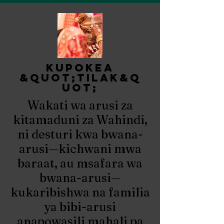
kupokea
&quot;tilak&q
uot;
Wakati wa arusi za
kitamaduni za Wahindi,
ni desturi kwa bwana-
arusi—kichwani mwa
baraat, au msafara wa
bwana-arusi—
kukaribishwa na familia
ya bibi-arusi
anapowasili mahali pa