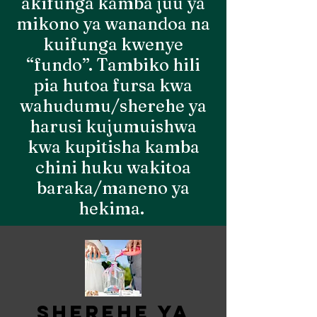
akifunga kamba juu ya
mikono ya wanandoa na
kuifunga kwenye
“fundo”. Tambiko hili
pia hutoa fursa kwa
wahudumu/sherehe ya
harusi kujumuishwa
kwa kupitisha kamba
chini huku wakitoa
baraka/maneno ya
hekima.
sherehe ya