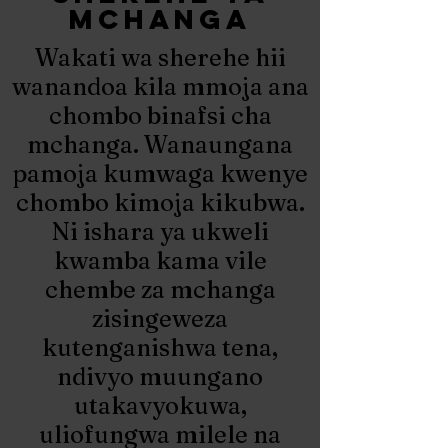
mchanga
Wakati wa sherehe hii
wanandoa kila mmoja ana
chombo binafsi cha
mchanga. Wanaungana
pamoja kumwaga kwenye
chombo kimoja kikubwa.
Ni ishara ya ukweli
kwamba kama vile
chembe za mchanga
zisingeweza
kutenganishwa tena,
ndivyo muungano
utakavyokuwa,
uliofungwa milele na