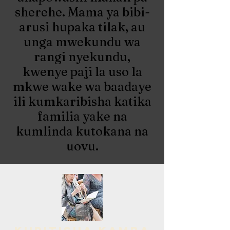
sherehe. Mama ya bibi-
arusi hupaka tilak, au
unga mwekundu wa
rangi nyekundu,
kwenye paji la uso la
mkwe wake wa baadaye
ili kumkaribisha katika
familia yake na
kumlinda kutokana na
uovu.