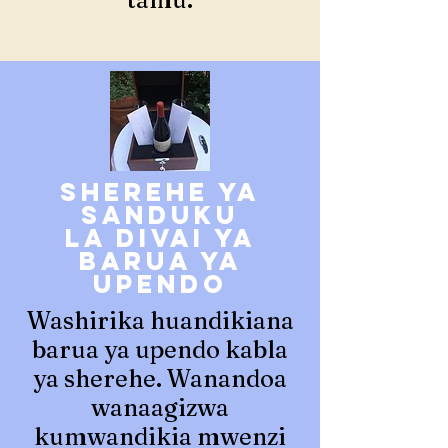
Sherehe ya
sanduku
la divai ya
barua ya
upendo
Washirika huandikiana
barua ya upendo kabla
ya sherehe. Wanandoa
wanaagizwa
kumwandikia mwenzi