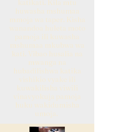
katikati. Kila mtu
huwasha mshumaa
mmoja wa taper. Kisha
wanandoa huleta moto
pamoja ili kuwasha
mshumaa mkubwa wa
kati. Vibao husalia na
mwanga na
hubadilishwa katika
vishikio vyake ili
kuwakilisha viwili
vinavyokuja pamoja
huku wakidumisha
umoja.