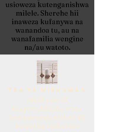
usioweza kutenganishwa
milele. Sherehe hii
inaweza kufanywa na
wanandoa tu, au na
wanafamilia wengine
na/au watoto.
taa ya mishumaa
Miali miwili
inayowakilisha watu
hao imeunganishwa ili
kuwasha mshumaa