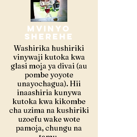
Mvinyo
Sherehe
Washirika hushiriki
vinywaji kutoka kwa
glasi moja ya divai (au
pombe yoyote
unayochagua). Hii
inaashiria kunywa
kutoka kwa kikombe
cha uzima na kushiriki
uzoefu wake wote
pamoja, chungu na
tamu.