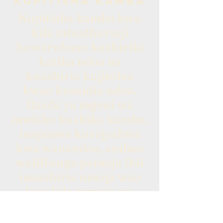
kupitisha kamba
Kupitisha kamba kwa
kila mhudhuriaji
huwaruhusu kushiriki
katika ndoa na
kuashiria kujitolea
kwao kusaidia ndoa.
Baada ya mgeni wa
mwisho kushika kamba,
inapaswa kurejeshwa
kwa wanandoa, ambao
waliifunga pamoja (hii
inaashiria umoja wao
kwa kila mmoja na,
ikiwa ni wa kidini, kwa
Mungu).