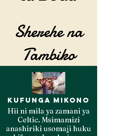
Sherehe na
Tambiko
kufunga mikono
Hii ni mila ya zamani ya
Celtic. Msimamizi
anashiriki usomaji huku