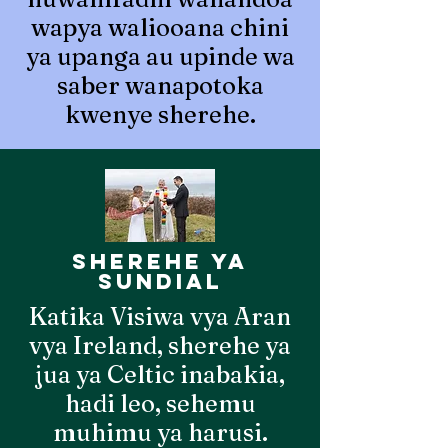
wapya waliooana chini
ya upanga au upinde wa
saber wanapotoka
kwenye sherehe.
Sherehe ya
sundial
Katika Visiwa vya Aran
vya Ireland, sherehe ya
jua ya Celtic inabakia,
hadi leo, sehemu
muhimu ya harusi.