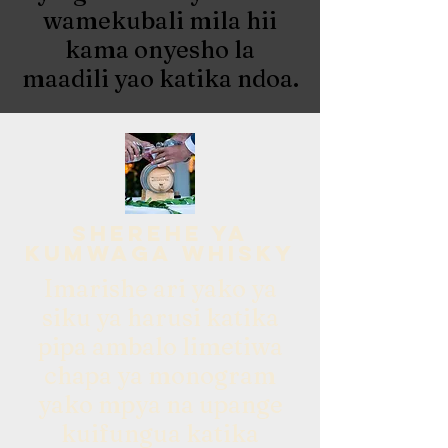
wamekubali mila hii
kama onyesho la
maadili yao katika ndoa.
sherehe ya
kumwaga whisky
Imarishe ari yako ya
siku ya harusi katika
pipa ambalo limetiwa
chapa ya monogram
yako mpya na upange
kuifungua katika