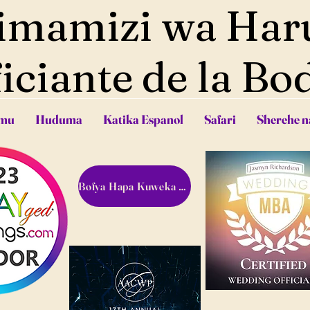
imamizi wa Har
iciante de la Bo
mu
Huduma
Katika Espanol
Safari
Sherehe n
Bofya Hapa Kuweka Nafasi!!