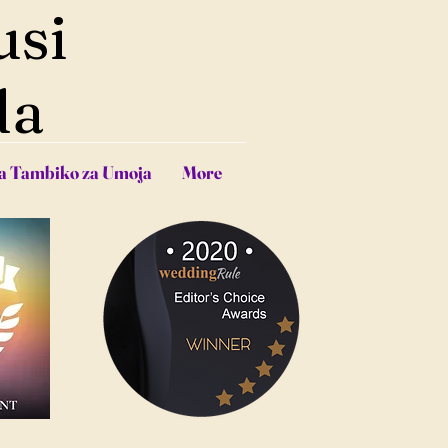
usi
da
a Tambiko za Umoja
More