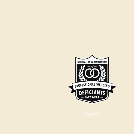
Sasa Inatumik
Yanayoizung
Fuata