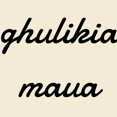
ghuliki
maua