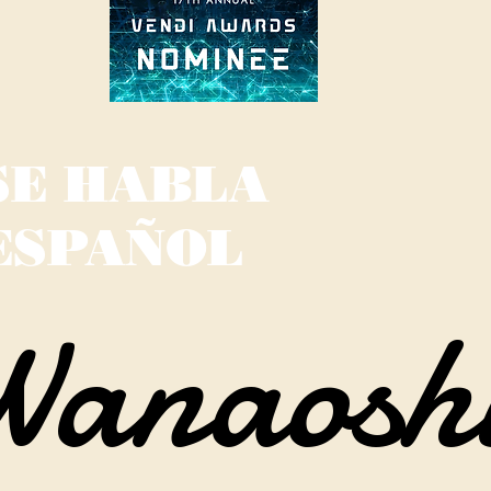
SE HABLA
ESPAÑOL
Wanaosh