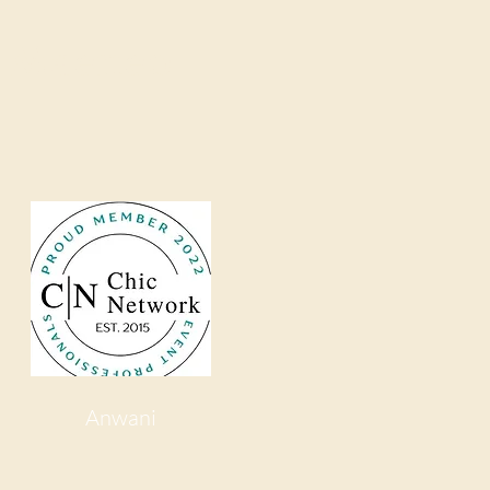
a Maeneo
Anwani