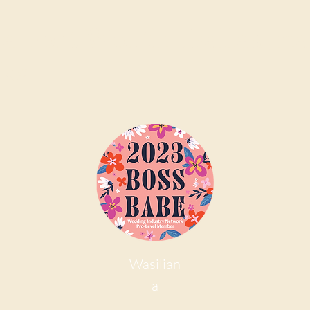
a Fort Worth, Dallas, n
uka
Wasilian
a