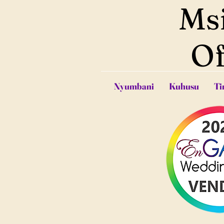
Ms
Of
Nyumbani
Kuhusu
Ti