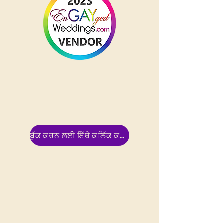
ਬੁੱਕ ਕਰਨ ਲਈ ਇੱਥੇ ਕਲਿੱਕ ਕਰੋ !!