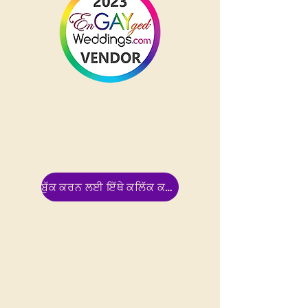
ਬੁੱਕ ਕਰਨ ਲਈ ਇੱਥੇ ਕਲਿੱਕ ਕਰੋ !!