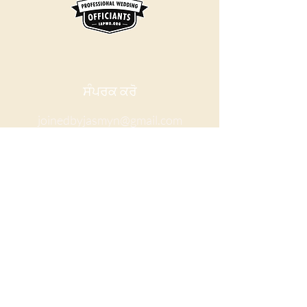
ਸੰਪਰਕ ਕਰੋ
joinedbyjasmyn@gmail.com