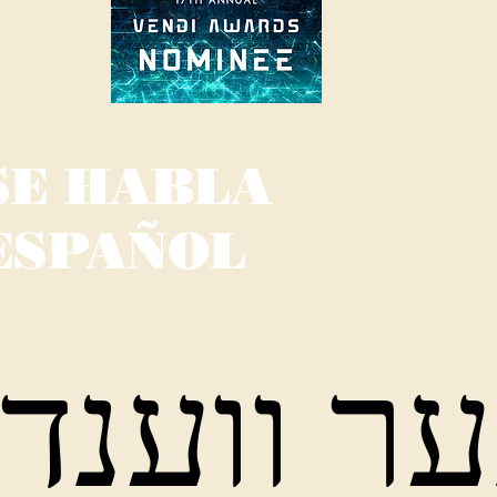
SE HABLA
ESPAÑOL
ר ווענד