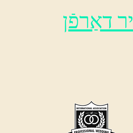
 דאַרפֿן