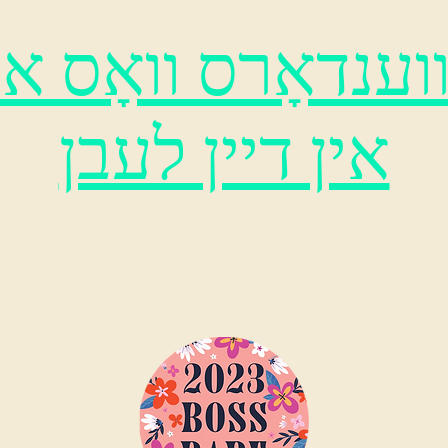
ענדאָרס וואָס איר
אין דיין לעבן
וערט, Dallas און אַרומיק געביטן