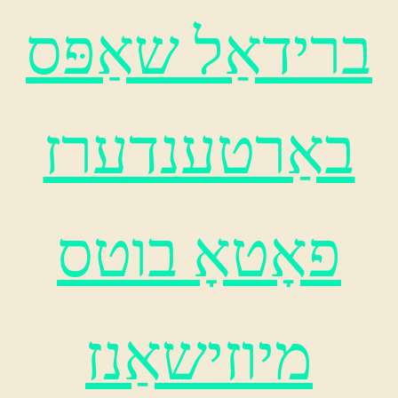
ברידאַל שאַפּס
באַרטענדערז
פאָטאָ בוטס
מיוזישאַנז