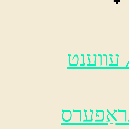
 עווענט
גראַפערס