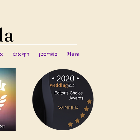
da
More
באריכטן
רוף אונז
אח