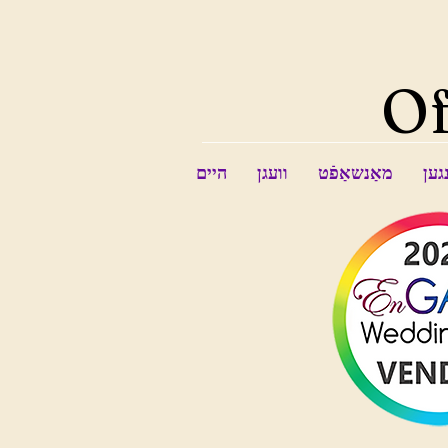
Of
גען
מאַנשאַפֿט
וועגן
היים