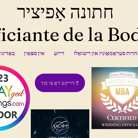
חתונה אָפיציר
iciante de la Bo
דות סעראַמאָוניז און ריטואַלז
רייזע
אין ספּאַין
באַדינונ
דריקט דאָ צו בוך !!