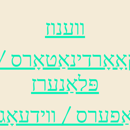
ווענוז
ָאָרדינאַטאָרס /
פּלאַנערז
ַפערס / ווידעאָ