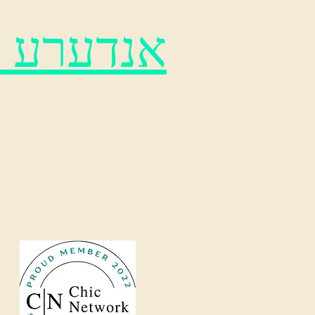
אנדערע וו
איצט סערווינג פאָרט ו