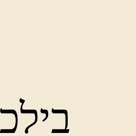
בילכע