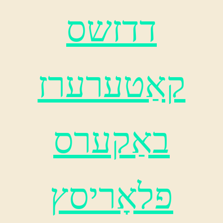
דדזשס
קאַטערערז
באַקערס
פלאָריסץ