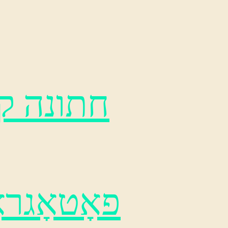
חתונה קא
פאָטאָגרא