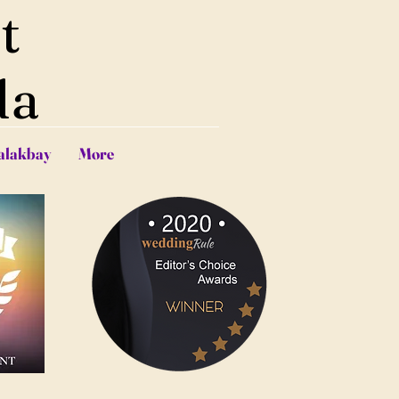
t
da
alakbay
More