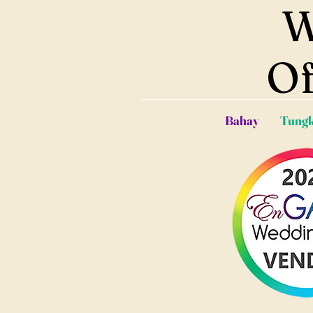
W
Of
Bahay
Tungk