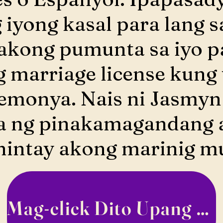
iyong kasal para lang sa
 akong pumunta sa iyo 
g marriage license kung 
remonya. Nais ni Jasmyn
a ng pinakamagandang 
hintay akong marinig mu
Mag-click Dito Upang Mag-book!!