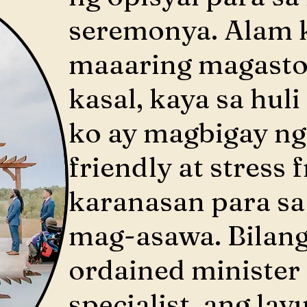
seremonya. Alam 
maaaring magasto
kasal, kaya sa hul
ko ay magbigay ng
friendly at stress 
karanasan para sa
mag-asawa. Bilang
ordained minister
specialist, ang lay