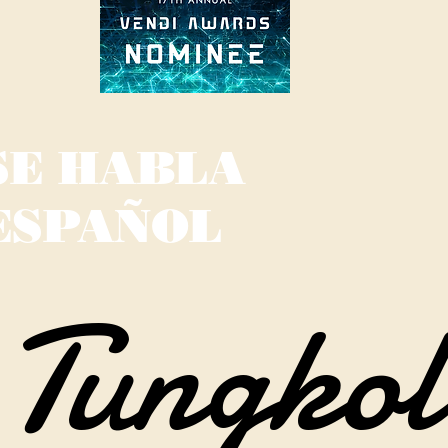
SE HABLA
ESPAÑOL
Tungkol