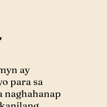
smyn ay
yo para sa
a naghahanap
 kanilang