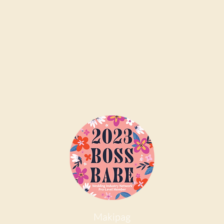
Ngayon sa Fort Worth, D
a Lugar
Makipag