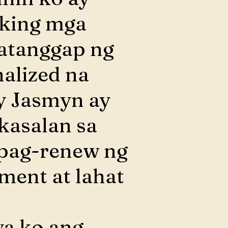
aking mga
atanggap ng
alized na
By Jasmyn ay
kasalan sa
 pag-renew ng
ment at lahat
ya ko ang