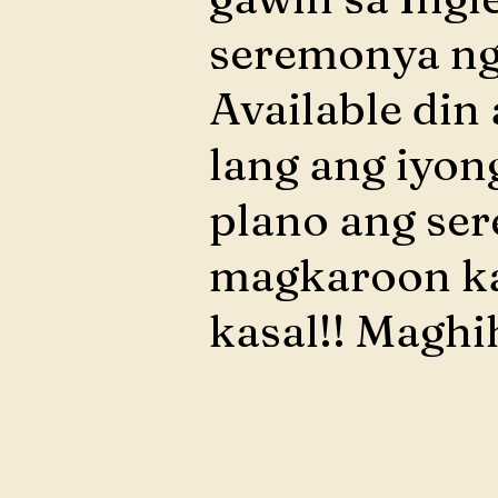
seremonya ng 
Available din
lang ang iyon
plano ang se
magkaroon k
kasal!! Maghi