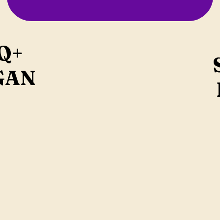
Q+
GAN