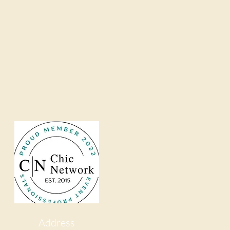
allas, at Mga
Address