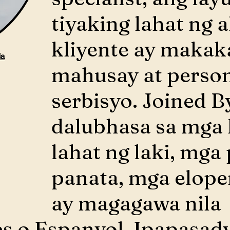
tiyaking lahat ng 
kliyente ay makak
ia
mahusay at person
serbisyo. Joined 
dalubhasa sa mga 
lahat ng laki, mga
panata, mga elope
ay magagawa nila
es o Espanyol. Ipapasad