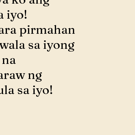
 iyo!
para pirmahan
wala sa iyong
 na
araw ng
la sa iyo!