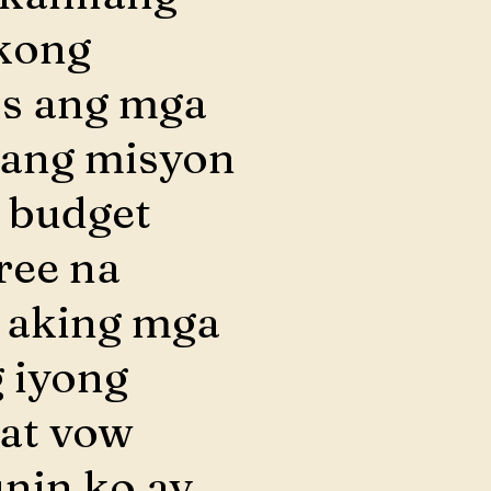
kong
s ang mga
i ang misyon
 budget
free na
 aking mga
 iyong
 at vow
unin ko ay