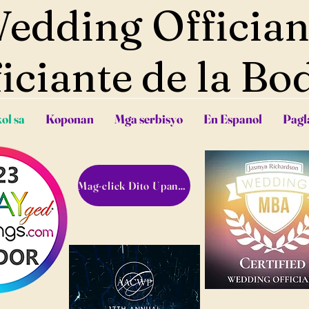
edding Offician
iciante de la Bo
ol sa
Koponan
Mga serbisyo
En Espanol
Pagl
Mag-click Dito Upang Mag-book!!