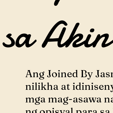
sa Akin
Ang Joined By Ja
nilikha at idinisen
mga mag-asawa n
ng opisyal para sa