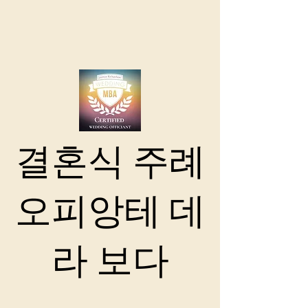
결혼식 주례
오피앙테 데
라 보다