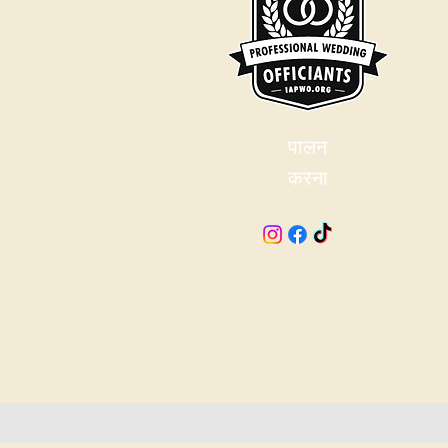
पालन
करना