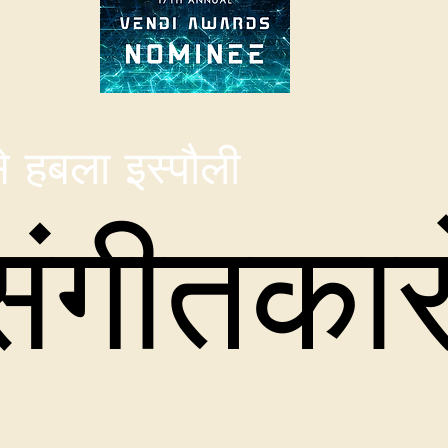
े हबला इस्पौली
संगीतकारो