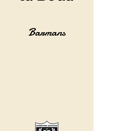
Barmans
Desservant
maintenant Fort
Worth, Dallas et les
environs