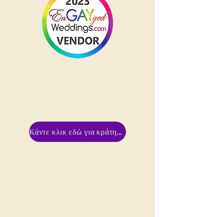
Κάντε κλικ εδώ για κράτηση!!