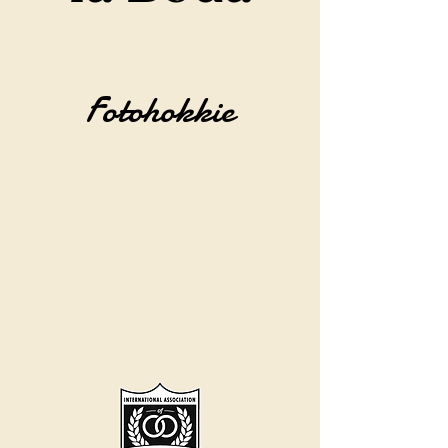
Fotohokkie
Dien nou Fort Worth,
Dallas en
omliggende gebiede